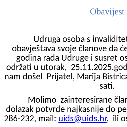
Obavijest
Udruga osoba s invalidit
obavještava svoje članove da ć
godina rada Udruge i susret o
održati u utorak, 25.11.2025.go
nam došel Prijatel, Marija Bistr
sati.
Molimo zainteresirane čla
dolazak potvrde najkasnije do pe
286-232, mail:
uids@uids.hr
, ili