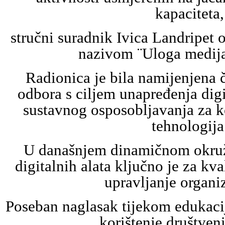
kapaciteta,
stručni suradnik Ivica Landripet 
nazivom ¨Uloga medija
Radionica je bila namijenjena
odbora s ciljem unapređenja dig
sustavnog osposobljavanja za k
tehnologija
U današnjem dinamičnom okruž
digitalnih alata ključno je za kva
upravljanje organi
Poseban naglasak tijekom edukacij
korištenje društven