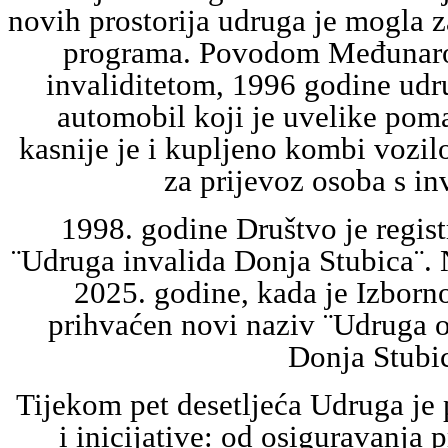
novih prostorija udruga je mogla 
programa. Povodom Međunaro
invaliditetom, 1996 godine udr
automobil koji je uvelike pom
kasnije je i kupljeno kombi vozilo
za prijevoz osoba s in
1998. godine Društvo je regis
¨Udruga invalida Donja Stubica¨. 
2025. godine, kada je Izborn
prihvaćen novi naziv ¨Udruga o
Donja Stubi
Tijekom pet desetljeća Udruga je 
i inicijative: od osiguravanja 