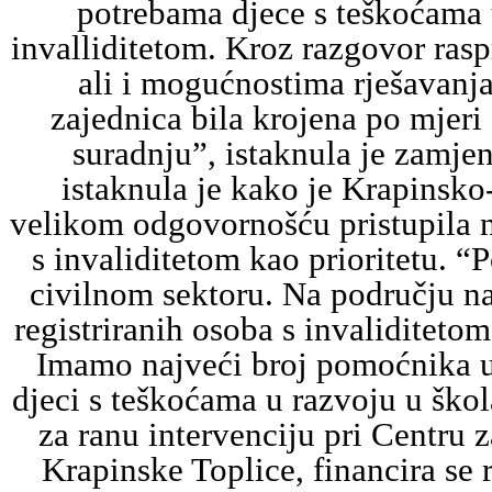
potrebama djece s teškoćama 
invalliditetom. Kroz razgovor ras
ali i mogućnostima rješavanj
zajednica bila krojena po mjeri 
suradnju”, istaknula je zamjen
istaknula je kako je Krapinsko
velikom odgovornošću pristupila 
s invaliditetom kao prioritetu. “
civilnom sektoru. Na području na
registriranih osoba s invaliditeto
Imamo najveći broj pomoćnika u
djeci s teškoćama u razvoju u ško
za ranu intervenciju pri Centru 
Krapinske Toplice, financira se 