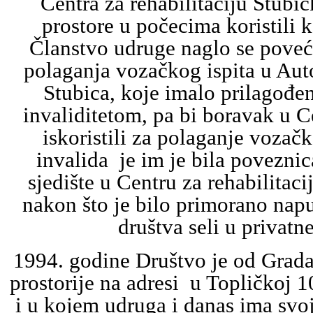
Centra za rehabilitaciju Stubič
prostore u počecima koristili k
Članstvo udruge naglo se pove
polaganja vozačkog ispita u Au
Stubica, koje imalo prilagođe
invaliditetom, pa bi boravak u Ce
iskoristili za polaganje vozačk
invalida je im je bila povezni
sjedište u Centru za rehabilitaci
nakon što je bilo primorano napus
društva seli u privatne
1994. godine Društvo je od Grad
prostorije na adresi u Topličkoj 1
i u kojem udruga i danas ima svo