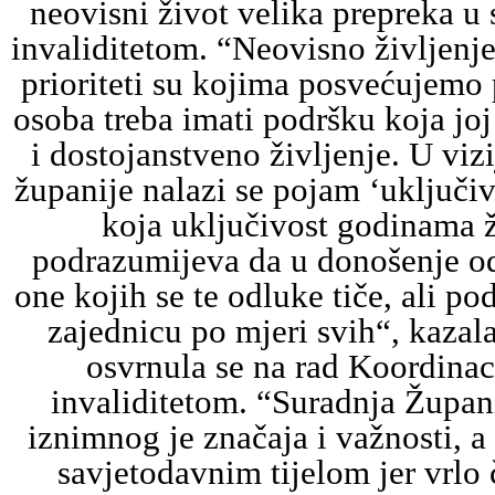
neovisni život velika prepreka u
invaliditetom. “Neovisno življenje 
prioriteti su kojima posvećujemo
osoba treba imati podršku koja j
i dostojanstveno življenje. U viz
županije nalazi se pojam ‘uključi
koja uključivost godinama ž
podrazumijeva da u donošenje od
one kojih se te odluke tiče, ali po
zajednicu po mjeri svih“, kazala
osvrnula se na rad Koordinac
invaliditetom. “Suradnja Župan
iznimnog je značaja i važnosti, 
savjetodavnim tijelom jer vrlo 