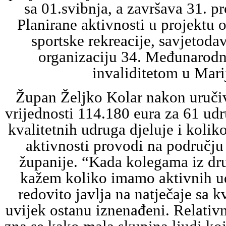
sa 01.svibnja, a završava 31. p
Planirane aktivnosti u projektu 
sportske rekreacije, savjetoda
organizaciju 34. Međunarodn
invaliditetom u Marij
Župan Željko Kolar nakon uruči
vrijednosti 114.180 eura za 61 udr
kvalitetnih udruga djeluje i koliko
aktivnosti provodi na područj
županije. “Kada kolegama iz dr
kažem koliko imamo aktivnih ud
redovito javlja na natječaje sa k
uvijek ostanu iznenađeni. Relativ