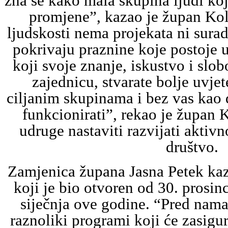
zna se kako mala skupina ljudi koj
promjene”, kazao je župan Kol
ljudskosti nema projekata ni surad
pokrivaju praznine koje postoje un
koji svoje znanje, iskustvo i slo
zajednicu, stvarate bolje uvjet
ciljanim skupinama i bez vas kao
funkcionirati”, rekao je župan 
udruge nastaviti razvijati aktiv
društvo.
Zamjenica župana Jasna Petek kaza
koji je bio otvoren od 30. prosin
siječnja ove godine. “Pred nama 
raznoliki programi koji će zasigur