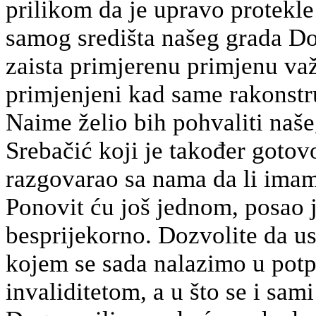
prilikom da je upravo protekl
samog središta našeg grada Do
zaista primjerenu primjenu važe
primjenjeni kad same rakonstr
Naime želio bih pohvaliti naš
Srebačić koji je također goto
razgovarao sa nama da li ima
Ponovit ću još jednom, posao 
besprijekorno. Dozvolite da u
kojem se sada nalazimo u potp
invaliditetom, a u što se i sam