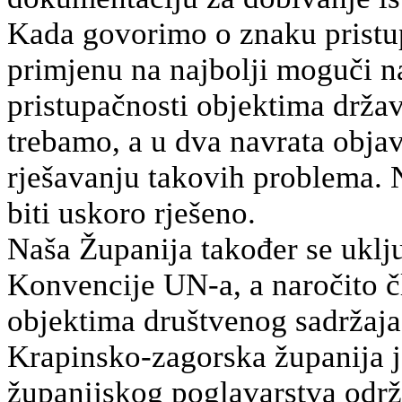
Kada govorimo o znaku pristup
primjenu na najbolji moguči na
pristupačnosti objektima drža
trebamo, a u dva navrata objav
rješavanju takovih problema. N
biti uskoro rješeno.
Naša Županija također se uklju
Konvencije UN-a, a naročito č
objektima društvenog sadržaja
Krapinsko-zagorska županija je
županijskog poglavarstva održ