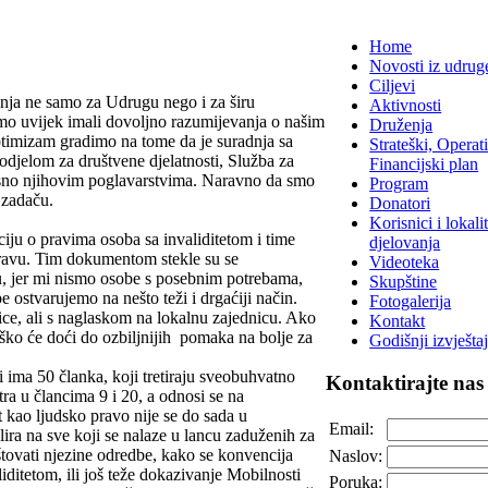
Home
Novosti iz udrug
Ciljevi
enja ne samo za Udrugu nego i za širu
Aktivnosti
mo uvijek imali dovoljno razumijevanja o našim
Druženja
timizam gradimo na tome da je suradnja sa
Strateški, Operati
jelom za društvene djelatnosti, Služba za
Financijski plan
osno njihovim poglavarstvima. Naravno da smo
Program
 zadaču.
Donatori
Korisnici i lokalit
ciju o pravima osoba sa invaliditetom i time
djelovanja
pravu. Tim dokumentom stekle su se
Videoteka
u, jer mi nismo osobe s posebnim potrebama,
Skupštine
e ostvarujemo na nešto teži i drgaćiji način.
Fotogalerija
ce, ali s naglaskom na lokalnu zajednicu. Ako
Kontakt
ško će doći do ozbiljnijih pomaka na bolje za
Godišnji izvještaj
 ima 50 članka, koji tretiraju sveobuhvatno
Kontaktirajte
nas
ra u člancima 9 i 20, a odnosi se na
t kao ljudsko pravo nije se do sada u
Email:
ra na sve koji se nalaze u lancu zaduženih za
štovati njezine odredbe, kako se konvencija
Naslov:
ditetom, ili još teže dokazivanje Mobilnosti
Poruka: