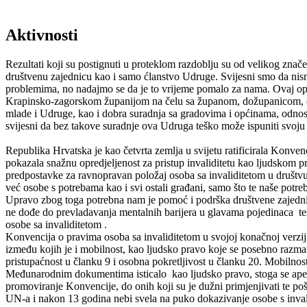
Aktivnosti
Rezultati koji su postignuti u proteklom razdoblju su od velikog znač
društvenu zajednicu kao i samo ćlanstvo Udruge. Svijesni smo da nis
problemima, no nadajmo se da je to vrijeme pomalo za nama. Ovaj op
Krapinsko-zagorskom županijom na čelu sa županom, dožupanicom, od
mlade i Udruge, kao i dobra suradnja sa gradovima i općinama, odn
svijesni da bez takove suradnje ova Udruga teško može ispuniti svoju
Republika Hrvatska je kao četvrta zemlja u svijetu ratificirala Konven
pokazala snažnu opredjeljenost za pristup invaliditetu kao ljudskom 
predpostavke za ravnopravan položaj osoba sa invaliditetom u društv
već osobe s potrebama kao i svi ostali građani, samo što te naše potreb
Upravo zbog toga potrebna nam je pomoć i podrška društvene zajedni
ne dođe do prevladavanja mentalnih barijera u glavama pojedinaca te
osobe sa invaliditetom .
Konvencija o pravima osoba sa invaliditetom u svojoj konačnoj verziji
između kojih je i mobilnost, kao ljudsko pravo koje se posebno razmat
pristupaćnost u članku 9 i osobna pokretljivost u članku 20. Mobilnos
Međunarodnim dokumentima isticalo kao ljudsko pravo, stoga se apeli
promoviranje Konvencije, do onih koji su je dužni primjenjivati te po
UN-a i nakon 13 godina nebi svela na puko dokazivanje osobe s invali