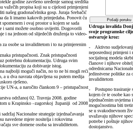
tekle godine završeno uređenje samog središta
 važečih propisa koji su u cijelosti primjenjeni
iti našeg gradonačelnika gosp. Juraja Srebačić
ma da li imamo kakovih primjedaba. Ponovit ću
ut spomenem i ovaj prostor u kojem se sada
Udruga invalida Donj
e i sami možete osobno uvijeriti. Dogovorili
svoje programske cilj
e i na jednom od slijedećih druženja to video-
ostvaruje kroz:
 za osobe sa invaliditetom i to na primjerenim
- Aktivno sudjelovanj
neposrednoj primjeni i 
znaka pristupačnosti. Znak pristupačnosti
socijalnog modela skrbi
t uz potrebnu dokumentaciju. Udruga svim
članove i njihove obitel
dokumentaciju za dobivanje istog.
odrednicama Nacionalne
a najbolji moguči način, no to ne bi mogli reći
jedinstvene politike za 
, a u dva navrata objavljena su putem medija
invaliditetom
 uskoro rješeno.
ije UN-a, a naročito člankom 9 – pristupačnost
- Postupno trasiranje 
kojem će te osobe kao s
arstva održanoj 02. Travnja 2008. godine
izjednačenim uvjetima 
itetom u Krapinsko –zagorskoj županiji od 2008
mogućnostima biti treti
se u svakodnevnom živo
i sadržaj Nacionalne strategije izjednačavanja
uvažavaju njihove spec
su navedene mjere nositelja i rokovima
potrebe i poštuje njiho
ačaju sve domene osoba sa invaliditetom.
dostojanstvo.