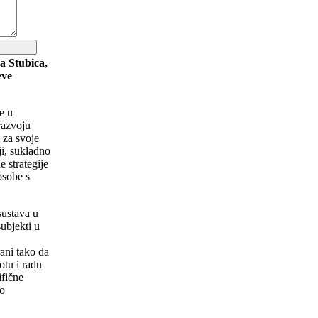
a Stubica,
eve
e u
razvoju
 za svoje
ji, sukladno
 strategije
osobe s
sustava u
ubjekti u
i
rani tako da
tu i radu
ifične
vo