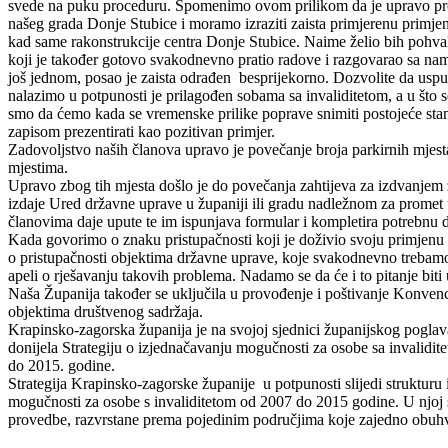
svede na puku proceduru. Spomenimo ovom prilikom da je upravo pro
našeg grada Donje Stubice i moramo izraziti zaista primjerenu primjenu
kad same rakonstrukcije centra Donje Stubice. Naime želio bih pohval
koji je također gotovo svakodnevno pratio radove i razgovarao sa na
još jednom, posao je zaista odrađen besprijekorno. Dozvolite da usp
nalazimo u potpunosti je prilagođen sobama sa invaliditetom, a u što s
smo da ćemo kada se vremenske prilike poprave snimiti postojeće stanj
zapisom prezentirati kao pozitivan primjer.
Zadovoljstvo naših članova upravo je povečanje broja parkirnih mjesta
mjestima.
Upravo zbog tih mjesta došlo je do povečanja zahtijeva za izdvanjem 
izdaje Ured državne uprave u županiji ili gradu nadležnom za prome
članovima daje upute te im ispunjava formular i kompletira potrebnu 
Kada govorimo o znaku pristupačnosti koji je doživio svoju primjenu n
o pristupačnosti objektima državne uprave, koje svakodnevno trebamo
apeli o rješavanju takovih problema. Nadamo se da će i to pitanje biti
Naša Županija također se uključila u provođenje i poštivanje Konvenc
objektima društvenog sadržaja.
Krapinsko-zagorska županija je na svojoj sjednici županijskog poglav
donijela Strategiju o izjednačavanju mogučnosti za osobe sa invalid
do 2015. godine.
Strategija Krapinsko-zagorske županije u potpunosti slijedi strukturu 
mogučnosti za osobe s invaliditetom od 2007 do 2015 godine. U njoj 
provedbe, razvrstane prema pojedinim područjima koje zajedno obuhv