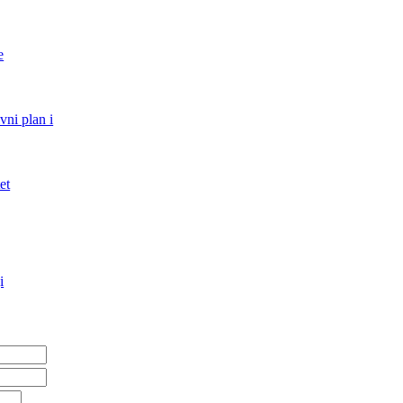
e
vni plan i
et
i