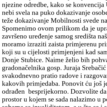
njezine odredbe, kako se konvencija
nebi svela na puko dokazivanje osobe 
teže dokazivanje Mobilnosti svede n
Spomenimo ovom prilikom da je upra
završeno uređenje samog središta naš
moramo izraziti zaista primjerenu pr
koji su u cijelosti primjenjeni kad sa
Donje Stubice. Naime želio bih pohva
gradonačelnika gosp. Juraja Srebačić
svakodnevno pratio radove i razgova
kakovih primjedaba. Ponovit ću još j
odrađen besprijekorno. Dozvolite d
prostor u kojem se sada nalazimo u p
sobama sa invaliditetom, a u što se 