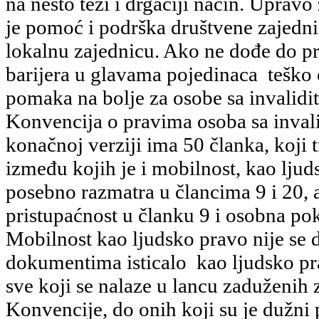
na nešto teži i drgaćiji način. Uprav
je pomoć i podrška društvene zajedni
lokalnu zajednicu. Ako ne dođe do p
barijera u glavama pojedinaca teško 
pomaka na bolje za osobe sa invalidi
Konvencija o pravima osoba sa invali
konačnoj verziji ima 50 članka, koji 
između kojih je i mobilnost, kao ljud
posebno razmatra u člancima 9 i 20, 
pristupaćnost u članku 9 i osobna pok
Mobilnost kao ljudsko pravo nije s
dokumentima isticalo kao ljudsko pra
sve koji se nalaze u lancu zaduženih
Konvencije, do onih koji su je dužni p