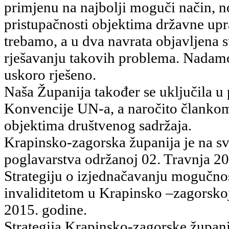
primjenu na najbolji moguči način, no
pristupačnosti objektima državne up
trebamo, a u dva navrata objavljena 
rješavanju takovih problema. Nadamo s
uskoro rješeno.
Naša Županija također se uključila u 
Konvencije UN-a, a naročito člankom
objektima društvenog sadržaja.
Krapinsko-zagorska županija je na sv
poglavarstva održanoj 02. Travnja 20
Strategiju o izjednačavanju mogučnos
invaliditetom u Krapinsko –zagorsko
2015. godine.
Strategija Krapinsko-zagorske župani