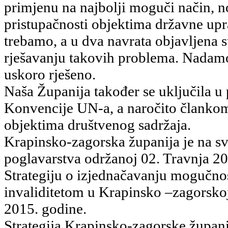
primjenu na najbolji moguči način, no
pristupačnosti objektima državne up
trebamo, a u dva navrata objavljena 
rješavanju takovih problema. Nadamo s
uskoro rješeno.
Naša Županija također se uključila u 
Konvencije UN-a, a naročito člankom
objektima društvenog sadržaja.
Krapinsko-zagorska županija je na sv
poglavarstva održanoj 02. Travnja 20
Strategiju o izjednačavanju mogučnos
invaliditetom u Krapinsko –zagorsko
2015. godine.
Strategija Krapinsko-zagorske župani