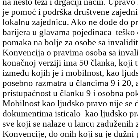
na nešto teži i drgaćiji način. Uprav
je pomoć i podrška društvene zajedni
lokalnu zajednicu. Ako ne dođe do p
barijera u glavama pojedinaca teško 
pomaka na bolje za osobe sa invalidi
Konvencija o pravima osoba sa invali
konačnoj verziji ima 50 članka, koji 
između kojih je i mobilnost, kao ljud
posebno razmatra u člancima 9 i 20, 
pristupaćnost u članku 9 i osobna pok
Mobilnost kao ljudsko pravo nije s
dokumentima isticalo kao ljudsko pra
sve koji se nalaze u lancu zaduženih
Konvencije, do onih koji su je dužni p