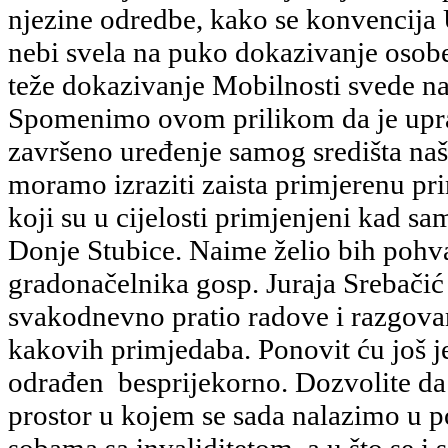
njezine odredbe, kako se konvencija
nebi svela na puko dokazivanje osobe 
teže dokazivanje Mobilnosti svede n
Spomenimo ovom prilikom da je upra
završeno uređenje samog središta naš
moramo izraziti zaista primjerenu pr
koji su u cijelosti primjenjeni kad sa
Donje Stubice. Naime želio bih pohva
gradonačelnika gosp. Juraja Srebačić
svakodnevno pratio radove i razgova
kakovih primjedaba. Ponovit ću još j
odrađen besprijekorno. Dozvolite d
prostor u kojem se sada nalazimo u p
sobama sa invaliditetom, a u što se 