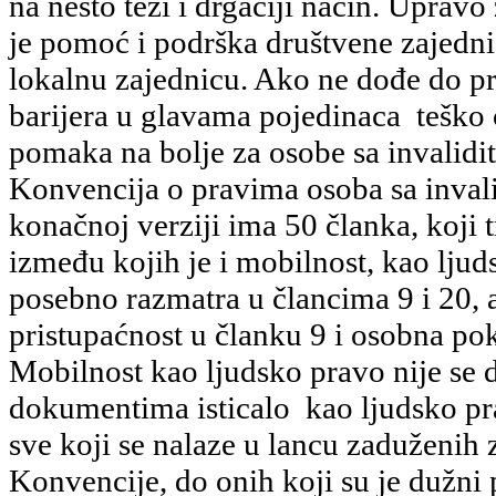
na nešto teži i drgaćiji način. Uprav
je pomoć i podrška društvene zajedni
lokalnu zajednicu. Ako ne dođe do p
barijera u glavama pojedinaca teško 
pomaka na bolje za osobe sa invalidi
Konvencija o pravima osoba sa invali
konačnoj verziji ima 50 članka, koji 
između kojih je i mobilnost, kao ljud
posebno razmatra u člancima 9 i 20, 
pristupaćnost u članku 9 i osobna pok
Mobilnost kao ljudsko pravo nije s
dokumentima isticalo kao ljudsko pra
sve koji se nalaze u lancu zaduženih
Konvencije, do onih koji su je dužni p