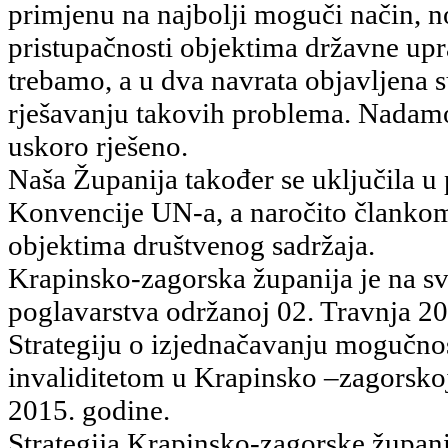
primjenu na najbolji moguči način, no
pristupačnosti objektima državne up
trebamo, a u dva navrata objavljena 
rješavanju takovih problema. Nadamo s
uskoro rješeno.
Naša Županija također se uključila u 
Konvencije UN-a, a naročito člankom
objektima društvenog sadržaja.
Krapinsko-zagorska županija je na sv
poglavarstva održanoj 02. Travnja 20
Strategiju o izjednačavanju mogučnos
invaliditetom u Krapinsko –zagorsko
2015. godine.
Strategija Krapinsko-zagorske župani