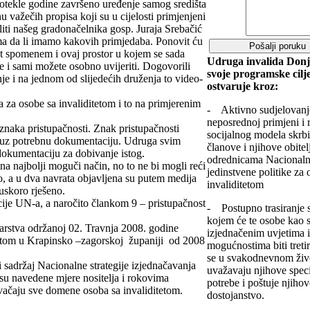
tekle godine završeno uređenje samog središta
 važečih propisa koji su u cijelosti primjenjeni
iti našeg gradonačelnika gosp. Juraja Srebačić
ma da li imamo kakovih primjedaba. Ponovit ću
ut spomenem i ovaj prostor u kojem se sada
Udruga invalida Donj
e i sami možete osobno uvijeriti. Dogovorili
svoje programske cilj
e i na jednom od slijedećih druženja to video-
ostvaruje kroz:
 za osobe sa invaliditetom i to na primjerenim
- Aktivno sudjelovanj
neposrednoj primjeni i 
znaka pristupačnosti. Znak pristupačnosti
socijalnog modela skrbi
t uz potrebnu dokumentaciju. Udruga svim
članove i njihove obitel
dokumentaciju za dobivanje istog.
odrednicama Nacionalne
a najbolji moguči način, no to ne bi mogli reći
jedinstvene politike za 
, a u dva navrata objavljena su putem medija
invaliditetom
 uskoro rješeno.
ije UN-a, a naročito člankom 9 – pristupačnost
- Postupno trasiranje 
kojem će te osobe kao s
arstva održanoj 02. Travnja 2008. godine
izjednačenim uvjetima 
itetom u Krapinsko –zagorskoj županiji od 2008
mogućnostima biti treti
se u svakodnevnom živo
i sadržaj Nacionalne strategije izjednačavanja
uvažavaju njihove spec
su navedene mjere nositelja i rokovima
potrebe i poštuje njiho
ačaju sve domene osoba sa invaliditetom.
dostojanstvo.