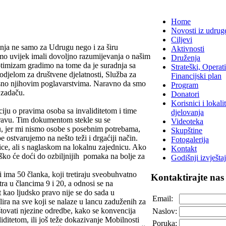
Home
Novosti iz udrug
Ciljevi
enja ne samo za Udrugu nego i za širu
Aktivnosti
mo uvijek imali dovoljno razumijevanja o našim
Druženja
timizam gradimo na tome da je suradnja sa
Strateški, Operati
jelom za društvene djelatnosti, Služba za
Financijski plan
osno njihovim poglavarstvima. Naravno da smo
Program
 zadaču.
Donatori
Korisnici i lokalit
ciju o pravima osoba sa invaliditetom i time
djelovanja
pravu. Tim dokumentom stekle su se
Videoteka
u, jer mi nismo osobe s posebnim potrebama,
Skupštine
e ostvarujemo na nešto teži i drgaćiji način.
Fotogalerija
ce, ali s naglaskom na lokalnu zajednicu. Ako
Kontakt
ško će doći do ozbiljnijih pomaka na bolje za
Godišnji izvještaj
 ima 50 članka, koji tretiraju sveobuhvatno
Kontaktirajte
nas
ra u člancima 9 i 20, a odnosi se na
t kao ljudsko pravo nije se do sada u
Email:
ra na sve koji se nalaze u lancu zaduženih za
štovati njezine odredbe, kako se konvencija
Naslov:
ditetom, ili još teže dokazivanje Mobilnosti
Poruka: