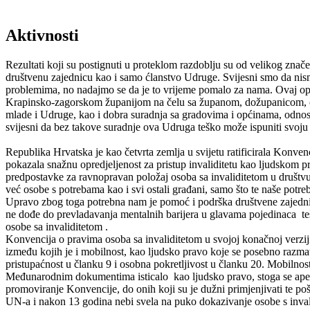
Aktivnosti
Rezultati koji su postignuti u proteklom razdoblju su od velikog znač
društvenu zajednicu kao i samo ćlanstvo Udruge. Svijesni smo da nis
problemima, no nadajmo se da je to vrijeme pomalo za nama. Ovaj op
Krapinsko-zagorskom županijom na čelu sa županom, dožupanicom, od
mlade i Udruge, kao i dobra suradnja sa gradovima i općinama, odn
svijesni da bez takove suradnje ova Udruga teško može ispuniti svoju
Republika Hrvatska je kao četvrta zemlja u svijetu ratificirala Konven
pokazala snažnu opredjeljenost za pristup invaliditetu kao ljudskom 
predpostavke za ravnopravan položaj osoba sa invaliditetom u društv
već osobe s potrebama kao i svi ostali građani, samo što te naše potreb
Upravo zbog toga potrebna nam je pomoć i podrška društvene zajedni
ne dođe do prevladavanja mentalnih barijera u glavama pojedinaca te
osobe sa invaliditetom .
Konvencija o pravima osoba sa invaliditetom u svojoj konačnoj verziji
između kojih je i mobilnost, kao ljudsko pravo koje se posebno razmat
pristupaćnost u članku 9 i osobna pokretljivost u članku 20. Mobilnos
Međunarodnim dokumentima isticalo kao ljudsko pravo, stoga se apeli
promoviranje Konvencije, do onih koji su je dužni primjenjivati te po
UN-a i nakon 13 godina nebi svela na puko dokazivanje osobe s invali