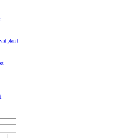
e
vni plan i
et
i