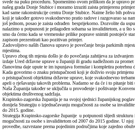
svede na puku proceduru. Spomenimo ovom prilikom da je upravo pro
našeg grada Donje Stubice i moramo izraziti zaista primjerenu primjenu
kad same rakonstrukcije centra Donje Stubice. Naime želio bih pohval
koji je također gotovo svakodnevno pratio radove i razgovarao sa na
još jednom, posao je zaista odrađen besprijekorno. Dozvolite da usp
nalazimo u potpunosti je prilagođen sobama sa invaliditetom, a u što s
smo da ćemo kada se vremenske prilike poprave snimiti postojeće stanj
zapisom prezentirati kao pozitivan primjer.
Zadovoljstvo naših članova upravo je povečanje broja parkirnih mjesta
mjestima.
Upravo zbog tih mjesta došlo je do povečanja zahtijeva za izdvanjem 
izdaje Ured državne uprave u županiji ili gradu nadležnom za prome
članovima daje upute te im ispunjava formular i kompletira potrebnu 
Kada govorimo o znaku pristupačnosti koji je doživio svoju primjenu n
o pristupačnosti objektima državne uprave, koje svakodnevno trebamo
apeli o rješavanju takovih problema. Nadamo se da će i to pitanje biti
Naša Županija također se uključila u provođenje i poštivanje Konvenc
objektima društvenog sadržaja.
Krapinsko-zagorska županija je na svojoj sjednici županijskog poglav
donijela Strategiju o izjednačavanju mogučnosti za osobe sa invalid
do 2015. godine.
Strategija Krapinsko-zagorske županije u potpunosti slijedi strukturu 
mogučnosti za osobe s invaliditetom od 2007 do 2015 godine. U njoj 
provedbe, razvrstane prema pojedinim područjima koje zajedno obuhv