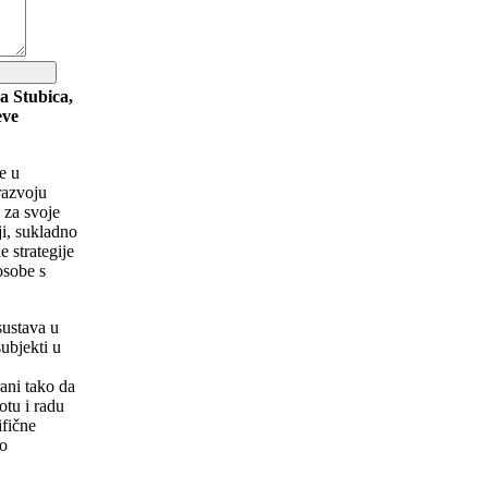
a Stubica,
eve
e u
razvoju
 za svoje
ji, sukladno
 strategije
osobe s
sustava u
ubjekti u
i
rani tako da
tu i radu
ifične
vo