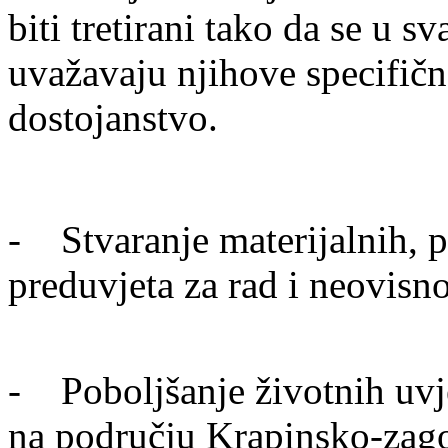
biti tretirani tako da se u 
uvažavaju njihove specifičn
dostojanstvo.
- Stvaranje materijalnih, pr
preduvjeta za rad i neovisn
- Poboljšanje životnih uvje
na području Krapinsko-zago