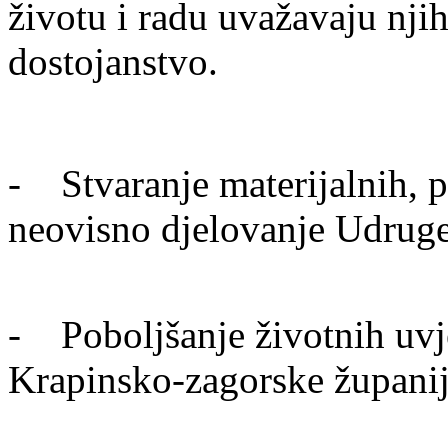
životu i radu uvažavaju nji
dostojanstvo.
- Stvaranje materijalnih, pr
neovisno djelovanje Udrug
- Poboljšanje životnih uvje
Krapinsko-zagorske župani