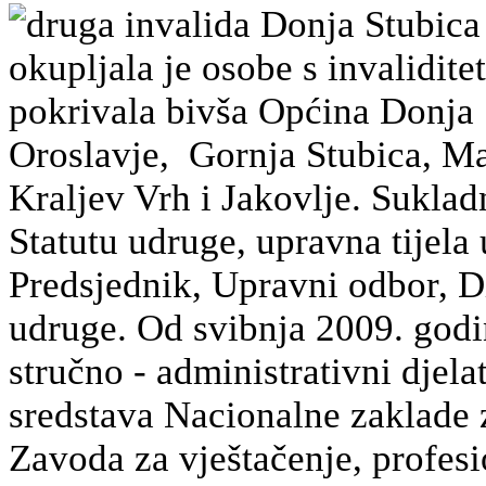
druga invalida Donja Stubica
okupljala je osobe s invalidit
pokrivala bivša Općina Donja 
Oroslavje, Gornja Stubica, Mar
Kraljev Vrh i Jakovlje. Sukla
Statutu udruge, upravna tijela
Predsjednik, Upravni odbor, Di
udruge. Od svibnja 2009. godi
stručno - administrativni djela
sredstava Nacionalne zaklade z
Zavoda za vještačenje, profesio