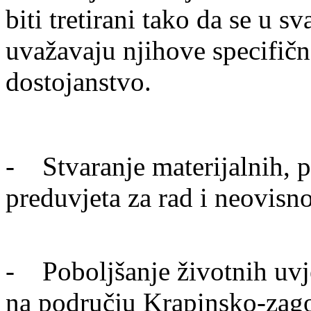
biti tretirani tako da se u 
uvažavaju njihove specifičn
dostojanstvo.
- Stvaranje materijalnih, pr
preduvjeta za rad i neovisn
- Poboljšanje životnih uvje
na području Krapinsko-zago