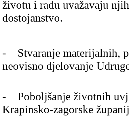
životu i radu uvažavaju nji
dostojanstvo.
- Stvaranje materijalnih, pr
neovisno djelovanje Udrug
- Poboljšanje životnih uvje
Krapinsko-zagorske župani