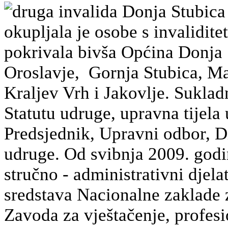
druga invalida Donja Stubica
okupljala je osobe s invalidit
pokrivala bivša Općina Donja 
Oroslavje, Gornja Stubica, Mar
Kraljev Vrh i Jakovlje. Sukla
Statutu udruge, upravna tijela
Predsjednik, Upravni odbor, Di
udruge. Od svibnja 2009. godi
stručno - administrativni djela
sredstava Nacionalne zaklade z
Zavoda za vještačenje, profesio