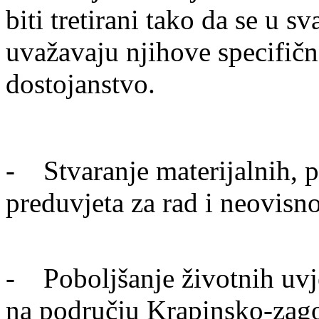
biti tretirani tako da se u 
uvažavaju njihove specifičn
dostojanstvo.
- Stvaranje materijalnih, pr
preduvjeta za rad i neovisn
- Poboljšanje životnih uvje
na području Krapinsko-zago