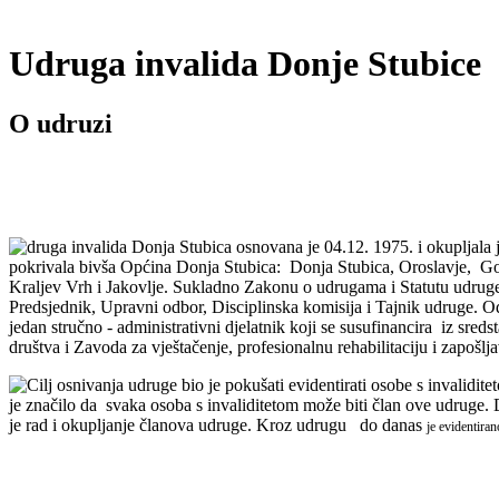
Udruga invalida Donje Stubice
O udruzi
druga invalida Donja Stubica osnovana je
04.12. 1975. i okupljala 
pokrivala bivša Općina Donja Stubica: Donja Stubica, Oroslavje, Gorn
Kraljev Vrh i Jakovlje. Sukladno Zakonu o udrugama i Statutu udruge,
Predsjednik, Upravni odbor, Disciplinska komisija i Tajnik udruge. O
jedan stručno - administrativni djelatnik koji se susufinancira iz sre
društva i Zavoda za vještačenje, profesionalnu rehabilitaciju i zapošlj
Cilj osnivanja udruge bio je pokušati evidentirati osobe s invalidite
je značilo da svaka osoba s invaliditetom može biti član ove udruge. 
je rad i okupljanje članova udruge. Kroz udrugu do danas
je evidentira