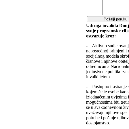
Udruga invalida Donj
svoje programske cilj
ostvaruje kroz:
- Aktivno sudjelovanj
neposrednoj primjeni i 
socijalnog modela skrbi
članove i njihove obitel
odrednicama Nacionalne
jedinstvene politike za 
invaliditetom
- Postupno trasiranje 
kojem će te osobe kao s
izjednačenim uvjetima 
mogućnostima biti treti
se u svakodnevnom živo
uvažavaju njihove spec
potrebe i poštuje njiho
dostojanstvo.