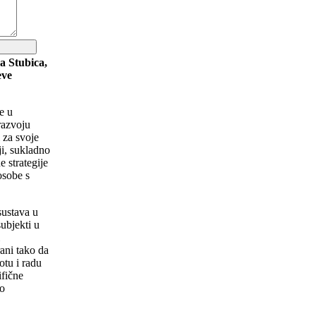
a Stubica,
eve
e u
razvoju
 za svoje
ji, sukladno
 strategije
osobe s
sustava u
ubjekti u
i
rani tako da
tu i radu
ifične
vo