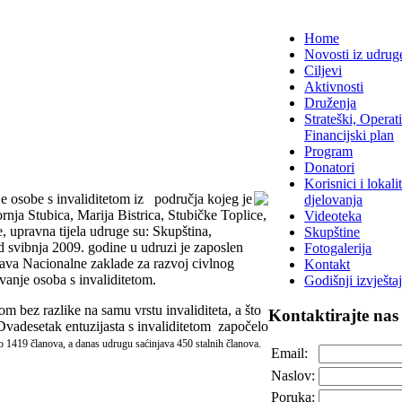
Home
Novosti iz udrug
Ciljevi
Aktivnosti
Druženja
Strateški, Operati
Financijski plan
Program
Donatori
Korisnici i lokalit
je osobe s invaliditetom iz područja kojeg je
djelovanja
ja Stubica, Marija Bistrica, Stubičke Toplice,
Videoteka
 upravna tijela udruge su: Skupština,
Skupštine
d svibnja 2009. godine u udruzi je zaposlen
Fotogalerija
dstava Nacionalne zaklade za razvoj civlnog
Kontakt
avanje osoba s invaliditetom.
Godišnji izvještaj
tom bez razlike na samu vrstu invaliditeta, a što
Kontaktirajte
nas
Dvadesetak entuzijasta s invaliditetom započelo
no
1419 članova, a danas udrugu saćinjava 450 stalnih članova.
Email:
Naslov:
Poruka: