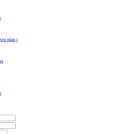
e
vni plan i
et
i