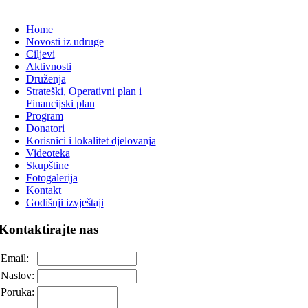
Home
Novosti iz udruge
Ciljevi
Aktivnosti
Druženja
Strateški, Operativni plan i
Financijski plan
Program
Donatori
Korisnici i lokalitet djelovanja
Videoteka
Skupštine
Fotogalerija
Kontakt
Godišnji izvještaji
Kontaktirajte
nas
Email:
Naslov:
Poruka: