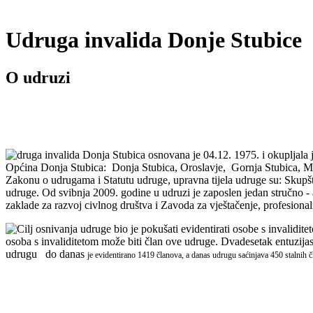
Udruga invalida Donje Stubice
O udruzi
druga invalida Donja Stubica osnovana je
04.12. 1975. i okupljala 
Općina Donja Stubica: Donja Stubica, Oroslavje, Gornja Stubica, Mar
Zakonu o udrugama i Statutu udruge, upravna tijela udruge su: Skupšt
udruge. Od svibnja 2009. godine u udruzi je zaposlen jedan stručno - a
zaklade za razvoj civlnog društva i Zavoda za vještačenje, profesionaln
Cilj osnivanja udruge bio je pokušati evidentirati osobe s invalidite
osoba s invaliditetom može biti član ove udruge. Dvadesetak entuzijas
udrugu do danas
je evidentirano
1419 članova, a danas udrugu saćinjava 450 stalnih č