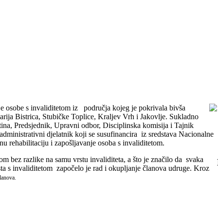
je osobe s invaliditetom iz područja kojeg je pokrivala bivša
ija Bistrica, Stubičke Toplice, Kraljev Vrh i Jakovlje. Sukladno
ina, Predsjednik, Upravni odbor, Disciplinska komisija i Tajnik
dministrativni djelatnik koji se susufinancira iz sredstava Nacionalne
u rehabilitaciju i zapošljavanje osoba s invaliditetom.
tom bez razlike na samu vrstu invaliditeta, a što je značilo da svaka
ta s invaliditetom započelo je rad i okupljanje članova udruge. Kroz
lanova.