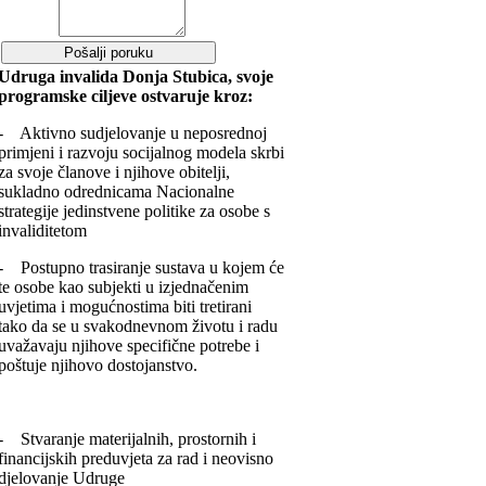
Udruga invalida Donja Stubica, svoje
programske ciljeve ostvaruje kroz:
- Aktivno sudjelovanje u neposrednoj
primjeni i razvoju socijalnog modela skrbi
za svoje članove i njihove obitelji,
sukladno odrednicama Nacionalne
strategije jedinstvene politike za osobe s
invaliditetom
- Postupno trasiranje sustava u kojem će
te osobe kao subjekti u izjednačenim
uvjetima i mogućnostima biti tretirani
tako da se u svakodnevnom životu i radu
uvažavaju njihove specifične potrebe i
poštuje njihovo dostojanstvo.
- Stvaranje materijalnih, prostornih i
financijskih preduvjeta za rad i neovisno
djelovanje Udruge