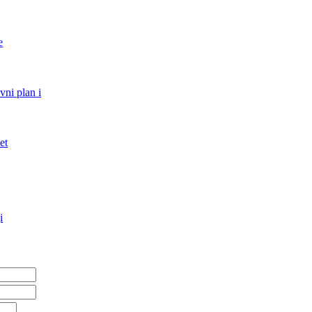
e
vni plan i
et
i