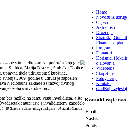
Home
Novosti iz udrug
Ciljevi
Aktivnosti
Druženja
Strateški, Operati
Financijski plan
Program
Donatori
Korisnici i lokalit
je osobe s invaliditetom iz područja kojeg je
djelovanja
ja Stubica, Marija Bistrica, Stubičke Toplice,
Videoteka
 upravna tijela udruge su: Skupština,
Skupštine
d svibnja 2009. godine u udruzi je zaposlen
Fotogalerija
dstava Nacionalne zaklade za razvoj civlnog
Kontakt
avanje osoba s invaliditetom.
Godišnji izvještaj
tom bez razlike na samu vrstu invaliditeta, a što
Kontaktirajte
nas
Dvadesetak entuzijasta s invaliditetom započelo
no
1419 članova, a danas udrugu saćinjava 450 stalnih članova.
Email:
Naslov:
Poruka: