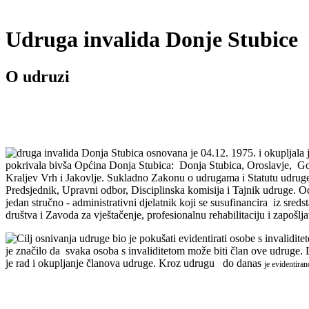
Udruga invalida Donje Stubice
O udruzi
druga invalida Donja Stubica osnovana je
04.12. 1975. i okupljala 
pokrivala bivša Općina Donja Stubica: Donja Stubica, Oroslavje, Gorn
Kraljev Vrh i Jakovlje. Sukladno Zakonu o udrugama i Statutu udruge,
Predsjednik, Upravni odbor, Disciplinska komisija i Tajnik udruge. O
jedan stručno - administrativni djelatnik koji se susufinancira iz sre
društva i Zavoda za vještačenje, profesionalnu rehabilitaciju i zapošlj
Cilj osnivanja udruge bio je pokušati evidentirati osobe s invalidite
je značilo da svaka osoba s invaliditetom može biti član ove udruge. 
je rad i okupljanje članova udruge. Kroz udrugu do danas
je evidentira