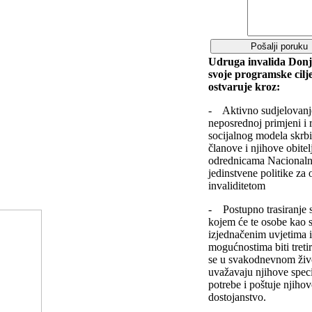
Udruga invalida Donj
svoje programske cilj
ostvaruje kroz:
- Aktivno sudjelovanj
neposrednoj primjeni i 
socijalnog modela skrbi
članove i njihove obitel
odrednicama Nacionalne
jedinstvene politike za 
invaliditetom
- Postupno trasiranje 
kojem će te osobe kao s
izjednačenim uvjetima 
mogućnostima biti treti
se u svakodnevnom živo
uvažavaju njihove spec
potrebe i poštuje njiho
dostojanstvo.