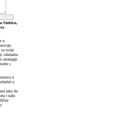
a Stubica,
eve
e u
razvoju
 za svoje
ji, sukladno
 strategije
osobe s
sustava u
ubjekti u
i
rani tako da
tu i radu
ifične
vo